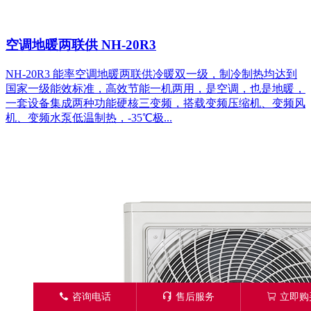
空调地暖两联供 NH-20R3
NH-20R3 能率空调地暖两联供冷暖双一级，制冷制热均达到
国家一级能效标准，高效节能一机两用，是空调，也是地暖，
一套设备集成两种功能硬核三变频，搭载变频压缩机、变频风
机、变频水泵低温制热，-35℃极...
󦁁
咨询电话
󦑱
售后服务
󦂱
立即购