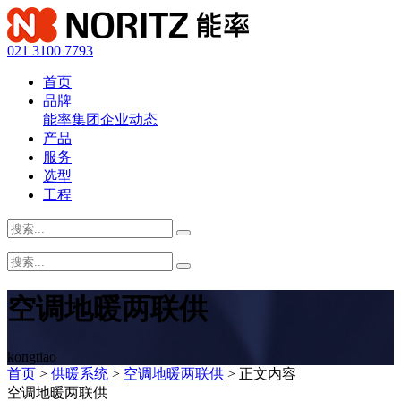
021 3100 7793
首页
品牌
能率集团
企业动态
产品
服务
选型
工程
空调地暖两联供
kongtiao
首页
>
供暖系统
>
空调地暖两联供
> 正文内容
空调地暖两联供