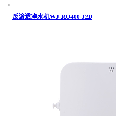
反渗透净水机WJ-RO400-J2D