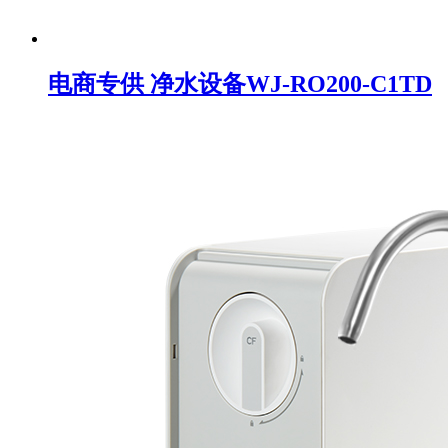
电商专供 净水设备WJ-RO200-C1TD