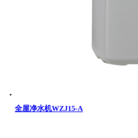
全屋净水机WZJ15-A