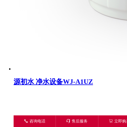
源初水 净水设备WJ-A1UZ
󦁁
咨询电话
󦑱
售后服务
󦂱
立即购