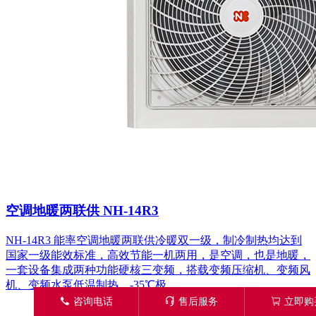
空调地暖两联供 NH-14R3
NH-14R3 能率空调地暖两联供冷暖双一级，制冷制热均达到
国家一级能效标准，高效节能一机两用，是空调，也是地暖，
一套设备集成两种功能硬核三变频，搭载变频压缩机、变频风
机、变频水泵低温制热，-35℃极...
󦁁
咨询电话
󦑱
售后服务
󦂱
立即购