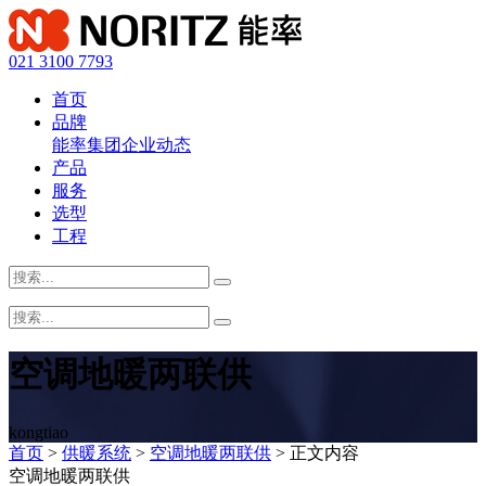
021 3100 7793
首页
品牌
能率集团
企业动态
产品
服务
选型
工程
空调地暖两联供
kongtiao
首页
>
供暖系统
>
空调地暖两联供
> 正文内容
空调地暖两联供