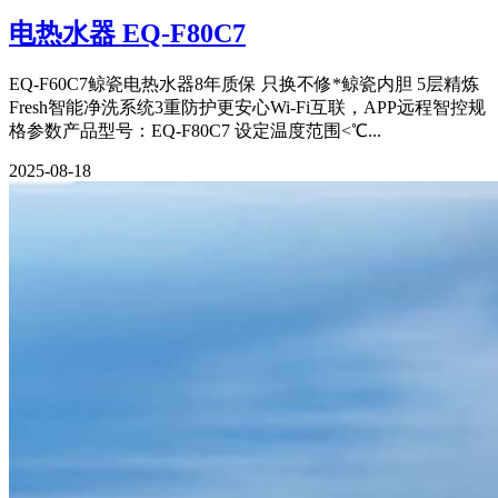
电热水器 EQ-F80C7
EQ-F60C7鲸瓷电热水器8年质保 只换不修*鲸瓷内胆 5层精炼
Fresh智能净洗系统3重防护更安心Wi-Fi互联，APP远程智控规
格参数产品型号：EQ-F80C7 设定温度范围<℃...
2025-08-18