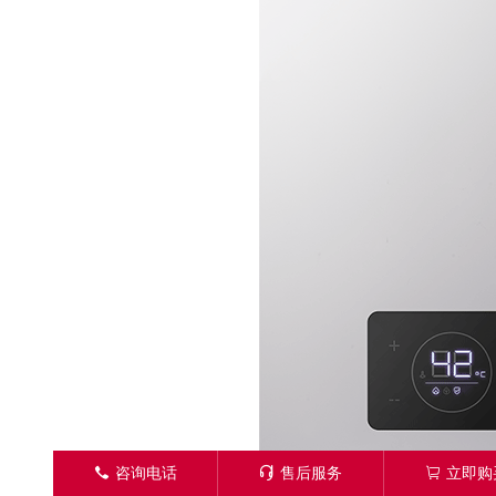
󦁁
咨询电话
󦑱
售后服务
󦂱
立即购