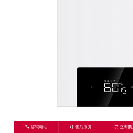
󦁁
咨询电话
󦑱
售后服务
󦂱
立即购