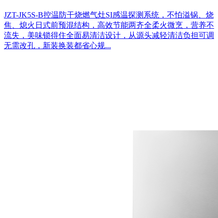
JZT-JK5S-B控温防干烧燃气灶SI感温探测系统，不怕溢锅、烧
焦、熄火日式前预混结构，高效节能两齐全柔火微烹，营养不
流失，美味锁得住全面易清洁设计，从源头减轻清洁负担可调
无需改孔，新装换装都省心规...