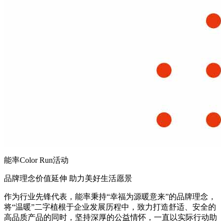
能率Color Run活动
品牌理念价值延伸 助力美好生活愿景
作为行业先锋代表，能率秉持“幸福为源暖意来”的品牌理念，
将“温暖”二字植根于企业发展历程中，致力打造舒适、安全的
高品质产品的同时，坚持深厚的公益情怀，一直以实际行动助