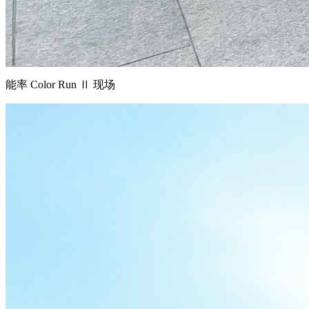
能率 Color Run Ⅱ 现场