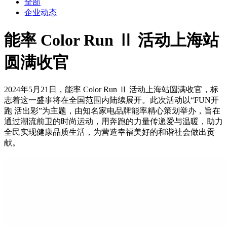
全部
企业动态
能率 Color Run Ⅱ 活动上海站
圆满收官
2024年5月21日，能率 Color Run Ⅱ 活动上海站圆满收官，标
志着这一盛事将在全国范围内陆续展开。此次活动以“FUN开
跑 活出彩”为主题，由知名家电品牌能率精心策划举办，旨在
通过潮流前卫的时尚运动，用奔跑的力量传递爱与温暖，助力
全民实现健康品质生活，为营造幸福美好的和谐社会做出贡
献。