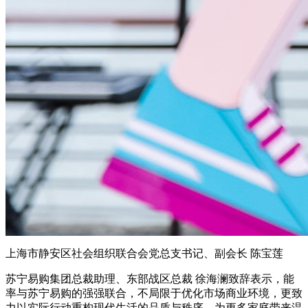
上海市静安区社会组织联合会党总支书记、副会长 陈宝莲
苏宁易购集团总裁助理、东部战区总裁 徐海澜致辞表示，能
率与苏宁易购的强强联合，不局限于优化市场商业环境，更致
力以实际行动重构现代生活的品质与秩序，为更多家庭带来温