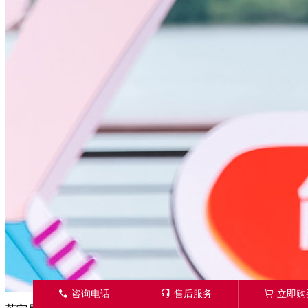
󦁁
咨询电话
󦑱
售后服务
󦂱
立即购