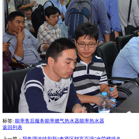
标签:
能率售后服务
能率燃气热水器
能率热水器
返回列表
上一篇：
我集团连续刷新“奉贤区财富百强”光荣榜排名