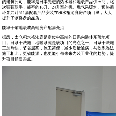
的建筑公司，能率是日本先进的热水器和地暖产品供应商，此
次强强联手，能率的16升、24升室外机、燃气采暖炉、预热循
环泵共计511套配套产品安装在积水裕沁庭房产项目里，大大
提升了该楼盘的品质。
能率干铺地暖成高端房产配套亮点
据悉，太仓积水裕沁庭是定位中高端的日系内装体系落地项
目。日系干法施工地暖系统是该项目的亮点之一。日系干法施
工加热快，节省层高，施工简便，减少质量通病，与欧系湿法
施工相比，更省能源，也更能引领未来内装工业化的趋势，提
升项目销售卖点。