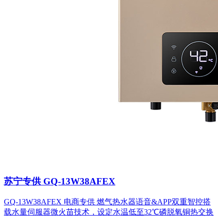
苏宁专供 GQ-13W38AFEX
GQ-13W38AFEX 电商专供 燃气热水器语音&APP双重智控搭
载水量伺服器微火苗技术，设定水温低至32℃磷脱氧铜热交换