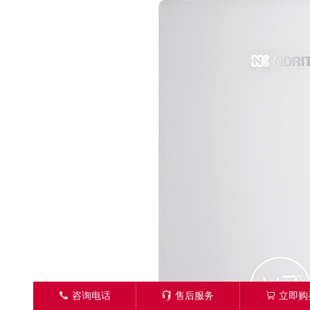
󦁁
咨询电话
󦑱
售后服务
󦂱
立即购