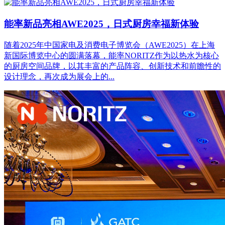
能率新品亮相AWE2025，日式厨房幸福新体验
随着2025年中国家电及消费电子博览会（AWE2025）在上海
新国际博览中心的圆满落幕，能率NORITZ作为以热水为核心
的厨房空间品牌，以其丰富的产品阵容、创新技术和前瞻性的
设计理念，再次成为展会上的...