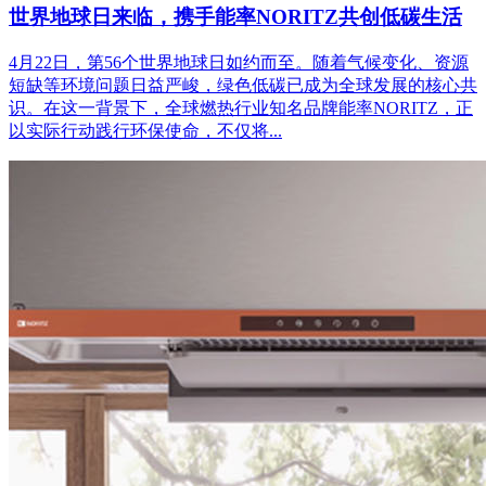
世界地球日来临，携手能率NORITZ共创低碳生活
4月22日，第56个世界地球日如约而至。随着气候变化、资源
短缺等环境问题日益严峻，绿色低碳已成为全球发展的核心共
识。在这一背景下，全球燃热行业知名品牌能率NORITZ，正
以实际行动践行环保使命，不仅将...