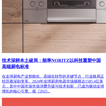
技术深耕本土破局：能率NORITZ以科技重塑中国
高端厨电标准
在全球厨电产业智能化、高端化转型的关键节点，行业格局正
经历着深刻变革。2024年全球厨房电器市场规模达1585.4亿美
元，其中中国市场凭借消费升级与技术创新，已成为驱动全球
增长的核心引擎。据《2025...