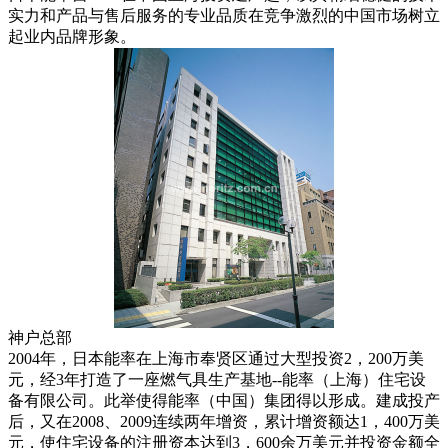
实力和产品与售后服务的专业品质在竞争激烈的中国市场树立
起业内品牌形象。
神户总部
2004年，日本能率在上海市奉贤区通过大型投资2，200万美
元，经3年打造了一座燃气具生产基地--能率（上海）住宅设
备有限公司。此举使得能率（中国）集团得以形成。建成投产
后，又在2008、2009连续两年增资，累计增资额达1，400万美
元，使住宅设备的注册资本达到3，600余万美元并投资金额全